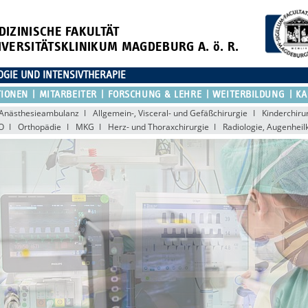
DIZINISCHE FAKULTÄT
IVERSITÄTSKLINIKUM MAGDEBURG A. ö. R.
OGIE UND INTENSIVTHERAPIE
TIONEN
MITARBEITER
FORSCHUNG & LEHRE
WEITERBILDUNG
KA
Anästhesieambulanz
Allgemein-, Visceral- und Gefäßchirurgie
Kinderchiru
O
Orthopädie
MKG
Herz- und Thoraxchirurgie
Radiologie, Augenheil