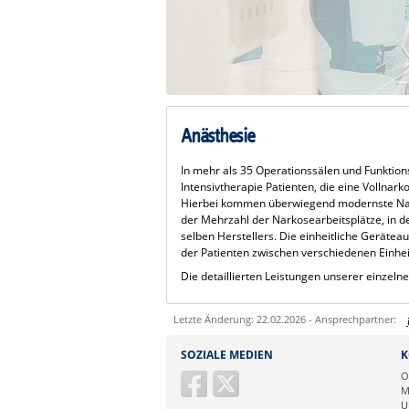
Anästhesie
In mehr als 35 Operationssälen und Funktion
Intensivtherapie Patienten, die eine Vollnar
Hierbei kommen überwiegend modernste Nar
der Mehrzahl der Narkosearbeitsplätze, in 
selben Herstellers. Die einheitliche Geräte
der Patienten zwischen verschiedenen Einhei
Die detaillierten Leistungen unserer einzeln
Letzte Änderung: 22.02.2026 - Ansprechpartner:
Sie können eine Nachricht versenden an:
SOZIALE MEDIEN
K
Ihre E-Mailadresse:
O
M
U