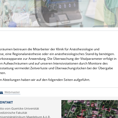
sräumen betreuen die Mitarbeiter der Klinik für Anästhesiologie und
kose, eine Regionalanästhesie oder ein anästhesiologisches Stand-by benötigen.
koseapparate zur Anwendung. Die Überwachung der Vitalparameter erfolgt in
den Aufwachräumen und auf unseren Intensivstationen durch Monitore des
ausstattung vermeidet Zeitverluste und Überwachungslücken bei der Übergabe
ten.
en Abteilungen haben wir auf den folgenden Seiten aufgeführt.
Webmaster
Webmaster
ONTAKT
tto-von-Guericke-Universität
edizinische Fakultät
niversitätsklinikum Magdeburg A.ö.R.