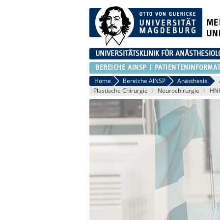
ME
UN
UNIVERSITÄTSKLINIK FÜR ANÄSTHESIOL
BEREICHE AINSP
PATIENTENINFORMA
Home
Bereiche AINSP
Anästhesie
Plastische Chirurgie
Neurochirurgie
HN