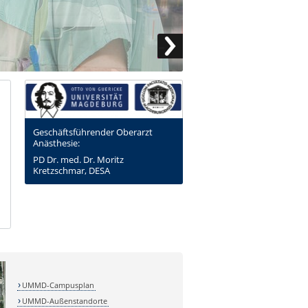
Geschäftsführender Oberarzt
Anästhesie:
PD Dr. med. Dr. Moritz
Kretzschmar, DESA
UMMD-Campusplan
UMMD-Außenstandorte