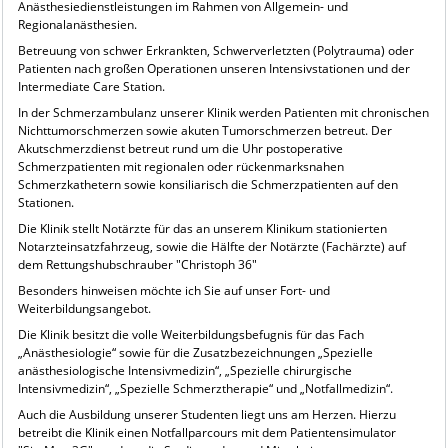
Anästhesiedienstleistungen im Rahmen von Allgemein- und
Regionalanästhesien.
Betreuung von schwer Erkrankten, Schwerverletzten (Polytrauma) oder
Patienten nach großen Operationen unseren Intensivstationen und der
Intermediate Care Station.
In der Schmerzambulanz unserer Klinik werden Patienten mit chronischen
Nichttumorschmerzen sowie akuten Tumorschmerzen betreut. Der
Akutschmerzdienst betreut rund um die Uhr postoperative
Schmerzpatienten mit regionalen oder rückenmarksnahen
Schmerzkathetern sowie konsiliarisch die Schmerzpatienten auf den
Stationen.
Die Klinik stellt Notärzte für das an unserem Klinikum stationierten
Notarzteinsatzfahrzeug, sowie die Hälfte der Notärzte (Fachärzte) auf
dem Rettungshubschrauber "Christoph 36"
Besonders hinweisen möchte ich Sie auf unser Fort- und
Weiterbildungsangebot.
Die Klinik besitzt die volle Weiterbildungsbefugnis für das Fach
„Anästhesiologie“ sowie für die Zusatzbezeichnungen „Spezielle
anästhesiologische Intensivmedizin“, „Spezielle chirurgische
Intensivmedizin“, „Spezielle Schmerztherapie“ und „Notfallmedizin“.
Auch die Ausbildung unserer Studenten liegt uns am Herzen. Hierzu
betreibt die Klinik einen Notfallparcours mit dem Patientensimulator