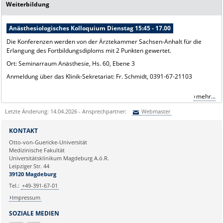
Weiterbildung
Anästhesiologisches Kolloquium Dienstag 15:45 - 17.00
Die Konferenzen werden von der Ärztekammer Sachsen-Anhalt für die
Erlangung des Fortbildungsdiploms mit 2 Punkten gewertet.
Ort: Seminarraum Anästhesie, Hs. 60, Ebene 3
Anmeldung über das Klinik-Sekretariat: Fr. Schmidt, 0391-67-21103
mehr...
Letzte Änderung: 14.04.2026 - Ansprechpartner:
Webmaster
Sie können eine Nachricht versenden an:
Webmaster
KONTAKT
Ihre E-Mailadresse:
Otto-von-Guericke-Universität
Medizinische Fakultät
Universitätsklinikum Magdeburg A.ö.R.
Ihr Anliegen:
Leipziger Str. 44
39120 Magdeburg
Tel.:
+49-391-67-01
Impressum
SOZIALE MEDIEN