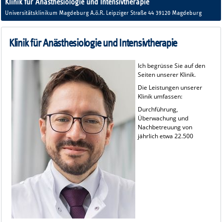
Klinik für Anästhesiologie und Intensivtherapie
Universitätsklinikum Magdeburg A.ö.R. Leipziger Straße 44 39120 Magdeburg
Prof. Dr. med. R. Werdehausen
Haus 60A 3. Ebene
Tel.: 0391/67-13500
Klinik für Anästhesiologie und Intensivtherapie
Fax: 0391/67-13501
Ich begrüsse Sie auf den
Seiten unserer Klinik.
Die Leistungen unserer
Klinik umfassen:
Durchführung,
Überwachung und
Nachbetreuung von
jährlich etwa 22.500