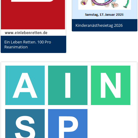
Kinderanästhesietag 2026
Ein Leben Retten. 100 Pro
Reanimation