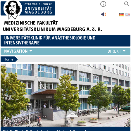
MEDIZINISCHE FAKULTÄT
UNIVERSITÄTSKLINIKUM MAGDEBURG A. ö. R.
UNIVERSITÄTSKLINIK FÜR ANÄSTHESIOLOGIE UND
INTENSIVTHERAPIE
BEREICHE AINSP
Home
PATIENTENINFORMATIONEN
MITARBEITER
FORSCHUNG & LEHRE
WEITERBILDUNG
KARRIERE