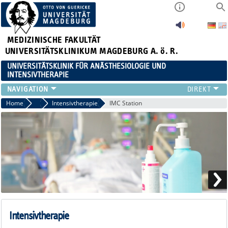
MEDIZINISCHE FAKULTÄT
UNIVERSITÄTSKLINIKUM MAGDEBURG A. ö. R.
UNIVERSITÄTSKLINIK FÜR ANÄSTHESIOLOGIE UND
INTENSIVTHERAPIE
BEREICHE AINSP
Home
Bereiche AINSP
Intensivtherapie
IMC Station
PATIENTENINFORMATIONEN
MITARBEITER
FORSCHUNG & LEHRE
WEITERBILDUNG
KARRIERE
Intensivtherapie