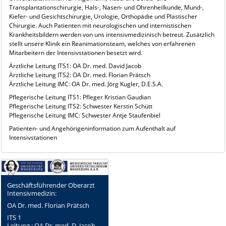
Transplantationschirurgie, Hals-, Nasen- und Ohrenheilkunde, Mund-,
Kiefer- und Gesichtschirurgie, Urologie, Orthopädie und Plastischer
Chirurgie. Auch Patienten mit neurologischen und internistischen
Krankheitsbildern werden von uns intensivmedizinisch betreut. Zusätzlich
stellt unsere Klinik ein Reanimationsteam, welches von erfahrenen
Mitarbeitern der Intensivstationen besetzt wird.
Ärztliche Leitung ITS1: OA Dr. med. David Jacob
Ärztliche Leitung ITS2: OA Dr. med. Florian Prätsch
Ärztliche Leitung IMC: OA Dr. med. Jörg Kugler, D.E.S.A.
Pflegerische Leitung ITS1: Pfleger Kristian Gaudian
Pflegerische Leitung ITS2: Schwester Kerstin Schütt
Pflegerische Leitung IMC: Schwester Antje Staufenbiel
Patienten- und Angehörigeninformation zum Aufenthalt auf
Intensivstationen
Geschäftsführender Oberarzt
Intensivmedizin:
OA Dr. med. Florian Prätsch
ITS 1
Leitung : OA Dr. med. D. Jacob