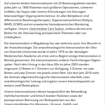
Auf unseren beiden Intensivstationen mit 24 Beatmungsbetten werden
jedes Jahr ca. 1800 Patienten nach größeren Operationen, schweren
Unfällen, bei Sepsis oder inneren Erkrankungen mit Störungen
lebenswichtiger Organsysteme betreut. An allen Bettplätzen sind
differenzierte Beatmungstherapien, Organersatzverfahren (Dialyse,
MARS, ECMO) und ein erweitertes hämodynamisches Monitoring
verfügbar. Unsere
Intermediate Care Station
umfasst derzeit acht
Betten für die Überwachung postoperativer Patienten oder von
Unfallopfern.
Die Intensivmedizin in Magdeburg hat, wie vielerorts auch, ihre Wurzeln in
der Anaesthesiologie. Die anaesthesiologische Intensivstation der Otto-
von-Guericke-Universität wurde im Jahre 1976 an der damaligen
Medizinischen Akademie als erste und zu Beginn einzige Intensivstation in
Betrieb genommen. Die Intensivstationen anderer Fachrichtungen folgten
später. Nach dem Umzug in das Haus 60a im Jahre 2003 standen
insgesamt 12 Betten in 7 Zimmern zur Verfügung, 5 Zimmer mit zwei
Betten und zwei Zimmer mit jeweils einem Bett. Seit dem Jahr 2018 steht
die ehemals allgemeinchirurgische Intensivstation ebenfalls unter
anästhesiologischer Leitung und ergänzt unsere Intensivkapazität um
weitere zwölf Bettenplätze.
Unsere Intensivstationen dienen hauptsächlich der Behandlung
mehrfachverletzter und kritisch kranker Patienten sowie der
postoperativen Betreuung von Risikopatienten aus den
Universitätskliniken für Allgemein-, Viszeral-, Gefäß- und