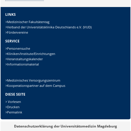
Sicherheitsabfrage:
LINKS
Medizinischer Fakultätentag
Verband der Universitätsklinika Deutschlands e.V. (VUD)
Fördervereine
SERVICE
Lösung:
Personensuche
Kliniken/Institute/Einrichtungen
Veranstaltungskalender
Informationsmaterial
Medizinisches Versorgungszentrum
Kooperationspartner auf dem Campus
DIESE SEITE
Vorlesen
Drucken
Permalink
Datenschutzerklärung der Universitätsmedizin Magdeburg