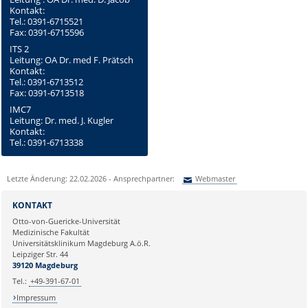
Kontakt:
Tel.: 0391-6715521
Fax: 0391-6715596
ITS 2
Leitung: OA Dr. med F. Prätsch
Kontakt:
Tel.: 0391-6713512
Fax: 0391-6713518
IMC7
Leitung: Dr. med. J. Kugler
Kontakt:
Tel.: 0391-6713338
Letzte Änderung: 22.02.2026 - Ansprechpartner:
Webmaster
Sie können eine Nachricht versenden an:
Webmaster
KONTAKT
Ihre E-Mailadresse:
Otto-von-Guericke-Universität
Medizinische Fakultät
Universitätsklinikum Magdeburg A.ö.R.
Ihr Anliegen:
Leipziger Str. 44
39120 Magdeburg
Tel.:
+49-391-67-01
Impressum