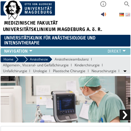
MEDIZINISCHE FAKULTÄT
UNIVERSITÄTSKLINIKUM MAGDEBURG A. ö. R.
UNIVERSITÄTSKLINIK FÜR ANÄSTHESIOLOGIE UND
INTENSIVTHERAPIE
BEREICHE AINSP
Home
Bereiche AINSP
Anästhesie
Anästhesieambulanz
Allgemein-, Visceral- und Gefäßchirurgie
Kinderchirurgie
PATIENTENINFORMATIONEN
Unfallchirurgie
Urologie
Plastische Chirurgie
Neurochirurgie
MITARBEITER
FORSCHUNG & LEHRE
WEITERBILDUNG
KARRIERE