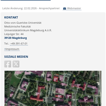
Letzte Änderung: 22.02.2026 - Ansprechpartner:
Webmaster
Sie können eine Nachricht versenden an:
Webmaster
KONTAKT
Ihre E-Mailadresse:
Otto-von-Guericke-Universität
Medizinische Fakultät
Universitätsklinikum Magdeburg A.ö.R.
Ihr Anliegen:
Leipziger Str. 44
39120 Magdeburg
Tel.:
+49-391-67-01
Impressum
SOZIALE MEDIEN