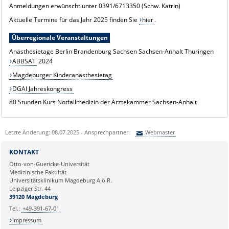
Anmeldungen erwünscht unter 0391/6713350 (Schw. Katrin)
Aktuelle Termine für das Jahr 2025 finden Sie
hier
.
Überregionale Veranstaltungen
Anästhesietage Berlin Brandenburg Sachsen Sachsen-Anhalt Thüringen
ABBSAT
2024
Magdeburger Kinderanästhesietag
DGAI Jahreskongress
80 Stunden Kurs Notfallmedizin der Ärztekammer Sachsen-Anhalt
Letzte Änderung: 08.07.2025 - Ansprechpartner:
Webmaster
Sie können eine Nachricht versenden an:
Webmaster
KONTAKT
Ihre E-Mailadresse:
Otto-von-Guericke-Universität
Medizinische Fakultät
Universitätsklinikum Magdeburg A.ö.R.
Ihr Anliegen:
Leipziger Str. 44
39120 Magdeburg
Tel.:
+49-391-67-01
Impressum