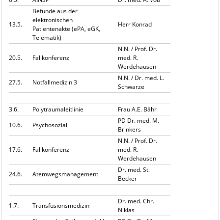
Befunde aus der
elektronischen
13.5.
Herr Konrad
Patientenakte (ePA, eGK,
Telematik)
N.N. / Prof. Dr.
20.5.
Fallkonferenz
med. R.
Werdehausen
N.N. / Dr. med. L.
27.5.
Notfallmedizin 3
Schwarze
3.6.
Polytraumaleitlinie
Frau A.E. Bähr
PD Dr. med. M.
10.6.
Psychosozial
Brinkers
N.N. / Prof. Dr.
17.6.
Fallkonferenz
med. R.
Werdehausen
Dr. med. St.
24.6.
Atemwegsmanagement
Becker
Dr. med. Chr.
1.7.
Transfusionsmedizin
Niklas