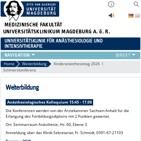
MEDIZINISCHE FAKULTÄT
UNIVERSITÄTSKLINIKUM MAGDEBURG A. ö. R.
UNIVERSITÄTSKLINIK FÜR ANÄSTHESIOLOGIE UND
INTENSIVTHERAPIE
BEREICHE AINSP
Home
Weiterbildung
Kinderanästhesietag 2026
Schmerzkonferenz
PATIENTENINFORMATIONEN
MITARBEITER
Weiterbildung
FORSCHUNG & LEHRE
WEITERBILDUNG
Anästhesiologisches Kolloquium 15:45 - 17.00
KARRIERE
Die Konferenzen werden von der Ärztekammer Sachsen-Anhalt für die
Erlangung des Fortbildungsdiploms mit 2 Punkten gewertet.
Ort: Seminarraum Anästhesie, Hs. 60, Ebene 3
Anmeldung über das Klinik-Sekretariat: Fr. Schmidt, 0391-67-21103