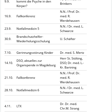
9.9.
kommt die Psyche in den
Brinkers
Körper?
N.N. / Prof. Dr.
16.9.
Fallkonferenz
med. R.
Werdehausen
N.N. / Dr. med. L.
23.9.
Notfallmedizin 5
Schwarze
Brandschutzhelfer-
30.9.
U. Schäfter
Wiederholungsschulung
7.10.
Gerinnungsstörung Kinder
Dr. med. S. Mertz
Herr St. Stölting,
DSO, aktuelles zur
14.10.
DSO; Dr. med. L.-
Organspende in Magdeburg
Kr. Bartning
N.N. / Prof. Dr.
21.10.
Fallkonferenz
med. R.
Werdehausen
N.N. / Dr. med. L.
28.10.
Notfallmedizin 6
Schwarze
Dr. Dr. med.
4.11.
LTX
Chr.M. Strang