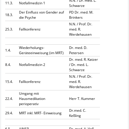
N.N. / Dr. med. L.
11.3.
Notfallmedizin 1
Schwarze
Der Einfluss von Gender auf
PD Dr. med. M.
18.3.
die Psyche
Brinkers
N.N. / Prof. Dr.
25.3.
Fallkonferenz
med. R.
Werdehausen
Wiederholungs-
Dr. med. D.
1.4.
Geräteeinweisung (im MRT)
Petersen
Dr. med. R. Katzer
8.4.
Notfallmedizin 2
/ Dr. med. L.
Schwarze
N.N. / Prof. Dr.
15.4.
Fallkonferenz
med. R.
Werdehausen
Umgang mit
22.4.
Hausmedikation
Herr T. Kummer
perioperativ
Dr.med. C.
29.4.
MRT inkl. MRT- Einweisung
Keßling
6.5.
AINSP
Dr. med. A. Voß