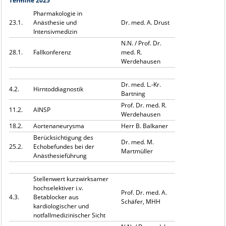
Termine 2025
Pharmakologie in
23.1.
Anästhesie und
Dr. med. A. Drust
Intensivmedizin
N.N. / Prof. Dr.
28.1.
Fallkonferenz
med. R.
Werdehausen
Dr. med. L.-Kr.
4.2.
Hirntoddiagnostik
Bartning
Prof. Dr. med. R.
11.2.
AINSP
Werdehausen
18.2.
Aortenaneurysma
Herr B. Balkaner
Berücksichtigung des
Dr. med. M.
25.2.
Echobefundes bei der
Martmüller
Anästhesieführung
Stellenwert kurzwirksamer
hochselektiver i.v.
Prof. Dr. med. A.
4.3.
Betablocker aus
Schäfer, MHH
kardiologischer und
notfallmedizinischer Sicht