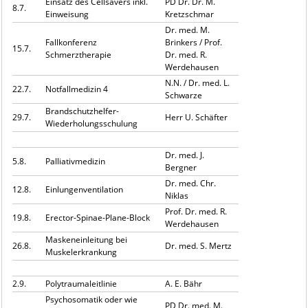
Einsatz des Cellsavers inkl.
PD Dr. Dr. M.
8.7.
Einweisung
Kretzschmar
Dr. med. M.
Fallkonferenz
Brinkers / Prof.
15.7.
Schmerztherapie
Dr. med. R.
Werdehausen
N.N. / Dr. med. L.
22.7.
Notfallmedizin 4
Schwarze
Brandschutzhelfer-
29.7.
Herr U. Schäfter
Wiederholungsschulung
Dr. med. J.
5.8.
Palliativmedizin
Bergner
Dr. med. Chr.
12.8.
Einlungenventilation
Niklas
Prof. Dr. med. R.
19.8.
Erector-Spinae-Plane-Block
Werdehausen
Maskeneinleitung bei
26.8.
Dr. med. S. Mertz
Muskelerkrankung
2.9.
Polytraumaleitlinie
A. E. Bähr
Psychosomatik oder wie
PD Dr. med. M.