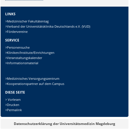
LINKS
Medizinischer Fakultätentag
Verband der Universitätsklinika Deutschlands e.V. (VUD)
Fördervereine
SERVICE
Personensuche
Kliniken/Institute/Einrichtungen
Veranstaltungskalender
Informationsmaterial
Medizinisches Versorgungszentrum
Kooperationspartner auf dem Campus
DIESE SEITE
Vorlesen
Drucken
Permalink
Sicherheitsabfrage:
Datenschutzerklärung der Universitätsmedizin Magdeburg