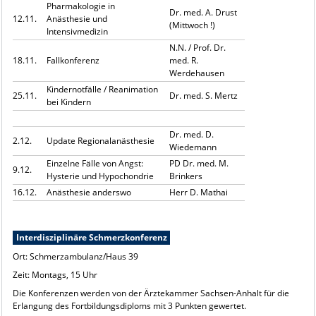
Pharmakologie in
Dr. med. A. Drust
12.11.
Anästhesie und
(Mittwoch !)
Intensivmedizin
N.N. / Prof. Dr.
18.11.
Fallkonferenz
med. R.
Werdehausen
Kindernotfälle / Reanimation
25.11.
Dr. med. S. Mertz
bei Kindern
Dr. med. D.
2.12.
Update Regionalanästhesie
Wiedemann
Einzelne Fälle von Angst:
PD Dr. med. M.
9.12.
Hysterie und Hypochondrie
Brinkers
16.12.
Anästhesie anderswo
Herr D. Mathai
Interdisziplinäre Schmerzkonferenz
Ort: Schmerzambulanz/Haus 39
Zeit: Montags, 15 Uhr
Die Konferenzen werden von der Ärztekammer Sachsen-Anhalt für die
Erlangung des Fortbildungsdiploms mit 3 Punkten gewertet.