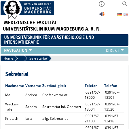
MEDIZINISCHE FAKULTÄT
UNIVERSITÄTSKLINIKUM MAGDEBURG A. ö. R.
UNIVERSITÄTSKLINIK FÜR ANÄSTHESIOLOGIE UND
INTENSIVTHERAPIE
BEREICHE AINSP
Home
Mitarbeiter
Sekretariat
PATIENTENINFORMATIONEN
MITARBEITER
Sekretariat
FORSCHUNG & LEHRE
Nachname
Vorname
Zuständigkeit
Telefon
Telefax
WEITERBILDUNG
0391/67-
0391/67-
KARRIERE
Mai
Andrea
Chefsekretariat
13500
13501
Wacker-
0391/67-
0391/67-
Sandra
Sekretariat ltd. Oberarzt
Tafel
13504
13520
0391/67-
0391/67-
Krietsch
Jana
allg. Sekretariat
21103
13418
0391/67-
0391/67-