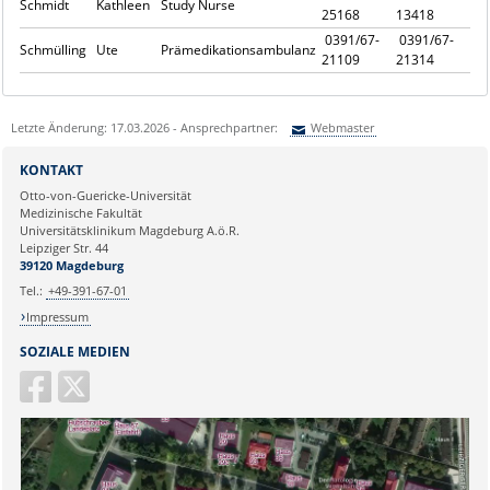
Schmidt
Kathleen
Study Nurse
25168
13418
0391/67-
0391/67-
Schmülling
Ute
Prämedikationsambulanz
21109
21314
Letzte Änderung: 17.03.2026 - Ansprechpartner:
Webmaster
Sie können eine Nachricht versenden an:
Webmaster
KONTAKT
Ihre E-Mailadresse:
Otto-von-Guericke-Universität
Medizinische Fakultät
Universitätsklinikum Magdeburg A.ö.R.
Ihr Anliegen:
Leipziger Str. 44
39120 Magdeburg
Tel.:
+49-391-67-01
Impressum
SOZIALE MEDIEN