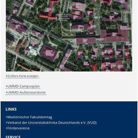
Sicherheitsabfrage:
Lösung:
Größere Karte anzeigen
UMMD-Campusplan
UMMD-Außenstandorte
LINKS
Medizinischer Fakultätentag
Verband der Universitätsklinika Deutschlands e.V. (VUD)
Fördervereine
SERVICE