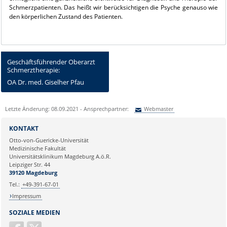
Schmerzpatienten. Das heißt wir berücksichtigen die Psyche genauso wie
den körperlichen Zustand des Patienten.
Geschäftsführender Oberarzt
Schmerztherapie:
OA Dr. med. Giselher Pfau
Letzte Änderung: 08.09.2021 - Ansprechpartner:
Webmaster
Sie können eine Nachricht versenden an:
Webmaster
KONTAKT
Ihre E-Mailadresse:
Otto-von-Guericke-Universität
Medizinische Fakultät
Universitätsklinikum Magdeburg A.ö.R.
Ihr Anliegen:
Leipziger Str. 44
39120 Magdeburg
Tel.:
+49-391-67-01
Impressum
SOZIALE MEDIEN