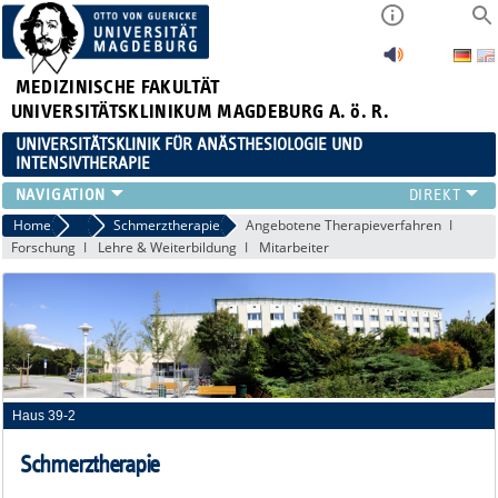
MEDIZINISCHE FAKULTÄT
UNIVERSITÄTSKLINIKUM MAGDEBURG A. ö. R.
UNIVERSITÄTSKLINIK FÜR ANÄSTHESIOLOGIE UND
INTENSIVTHERAPIE
BEREICHE AINSP
Home
Bereiche AINSP
Schmerztherapie
Angebotene Therapieverfahren
Forschung
Lehre & Weiterbildung
Mitarbeiter
PATIENTENINFORMATIONEN
MITARBEITER
FORSCHUNG & LEHRE
WEITERBILDUNG
KARRIERE
Haus 39-2
Schmerztherapie