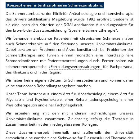
Konzept einer interdisziplinären Schmerzambulanz
Die Schmerzambulanz der Klinik für Anästhesiologie und Intensivtherapie
des Universitätsklinikums Magdeburg wurde 1992 eröffnet. Seitdem ist
sie eine nach den Kriterien der DGAI anerkannte Ausbildungsstätte für
den Erwerb der Zusatzbezeichnung "Spezielle Schmerztherapie".
Wir behandeln ambulante Patienten mit chronischen Schmerzen, aber
auch Schmerzkranke auf den Stationen unseres Universitätsklinikums.
Dabei beraten wir Ärztinnen und Ärzte konsiliarisch bei Problemen der
Schmerztherapie und führen einmal monatlich eine interdisziplinäre
Schmerzkonferenz mit Patientenvorstellungen durch. Ferner halten wir
schmerztherapeutische
Fortbildungsveranstaltungen
für Fachpersonal
des Klinikums und in der Region.
Wir haben keine eigenen Betten für Schmerzpatienten und können daher
keine stationären Behandlungsangebote machen.
Unser Team besteht aus einem Arzt für Anästhesiologie, einem Arzt für
Psychiatrie und Psychotherapie, einer Rehabilitationspsychologin, einer
Physiotherapeutin und einer Fachpflegekraft.
Wir arbeiten eng mit den mit anderen Fachrichtungen unseres
Universitätsklinikums zusammen. Gleichzeitig erfolgt die Therapie in
Zusammenarbeit mit den niedergelassenen Kollegen.
Diese Zusammenarbeit innerhalb und außerhalb der Universität
ermöglicht eine ganzheitliche Sichtweise für Diagnostik und Therapie der