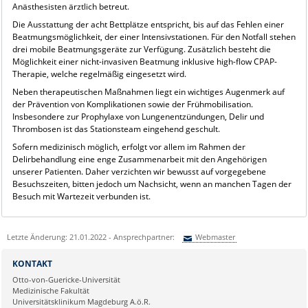
Anästhesisten ärztlich betreut.
Die Ausstattung der acht Bettplätze entspricht, bis auf das Fehlen einer
Beatmungsmöglichkeit, der einer Intensivstationen. Für den Notfall stehen
drei mobile Beatmungsgeräte zur Verfügung. Zusätzlich besteht die
Möglichkeit einer nicht-invasiven Beatmung inklusive high-flow CPAP-
Therapie, welche regelmäßig eingesetzt wird.
Neben therapeutischen Maßnahmen liegt ein wichtiges Augenmerk auf
der Prävention von Komplikationen sowie der Frühmobilisation.
Insbesondere zur Prophylaxe von Lungenentzündungen, Delir und
Thrombosen ist das Stationsteam eingehend geschult.
Sofern medizinisch möglich, erfolgt vor allem im Rahmen der
Delirbehandlung eine enge Zusammenarbeit mit den Angehörigen
unserer Patienten. Daher verzichten wir bewusst auf vorgegebene
Besuchszeiten, bitten jedoch um Nachsicht, wenn an manchen Tagen der
Besuch mit Wartezeit verbunden ist.
Letzte Änderung: 21.01.2022 - Ansprechpartner:
Webmaster
Sie können eine Nachricht versenden an:
Webmaster
KONTAKT
Ihre E-Mailadresse:
Otto-von-Guericke-Universität
Medizinische Fakultät
Universitätsklinikum Magdeburg A.ö.R.
Ihr Anliegen: