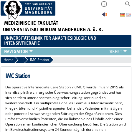
MEDIZINISCHE FAKULTÄT
UNIVERSITÄTSKLINIKUM MAGDEBURG A. ö. R.
UNIVERSITÄTSKLINIK FÜR ANÄSTHESIOLOGIE UND
INTENSIVTHERAPIE
BEREICHE AINSP
Home
Intensivtherapie
IMC Station
PATIENTENINFORMATIONEN
MITARBEITER
IMC Station
FORSCHUNG & LEHRE
Die operative Intermediate Care Station 7 (IMC7) wurde im Jahr 2015 als
WEITERBILDUNG
interdisziplinäre chirurgische Überwachungsstation gegründet und hat
KARRIERE
sich seitdem unter anästhesiologischer Leitung kontinuierlich
weiterentwickelt. Ein multiprofessionelles Team aus Intensivmedizinern,
Pflegekräften und Physiotherapeuten behandelt Patienten mit mäßigen
oder potentiell schwerwiegenden Störungen der Organfunktionen. Dies
umfasst vornehmlich Patienten, die im Rahmen eines Unfalls oder einer
Operation einer kontinuierlichen Überwachung bedürfen. Die Station wird
im Bereitschaftsdienstsystem 24 Stunden täglich durch einen