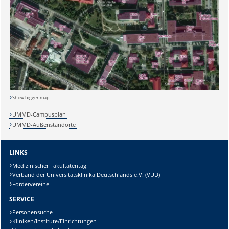
Sicherheitsabfrage:
Lösung:
Show bigger map
UMMD-Campusplan
UMMD-Außenstandorte
LINKS
Medizinischer Fakultätentag
Verband der Universitätsklinika Deutschlands e.V. (VUD)
Fördervereine
SERVICE
Personensuche
Kliniken/Institute/Einrichtungen