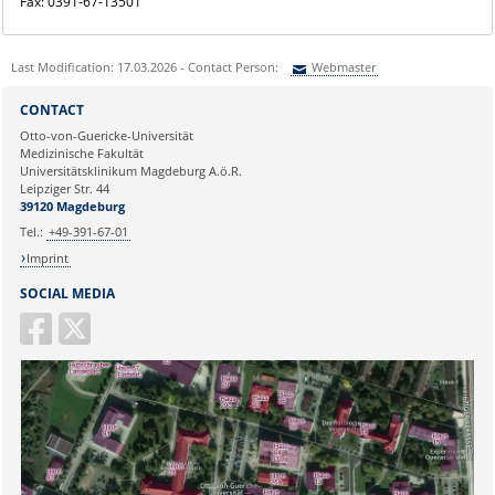
Fax: 0391-67-13501
Last Modification: 17.03.2026 - Contact Person:
Webmaster
Sie können eine Nachricht versenden an:
Webmaster
CONTACT
Ihre E-Mailadresse:
Otto-von-Guericke-Universität
Medizinische Fakultät
Universitätsklinikum Magdeburg A.ö.R.
Ihr Anliegen:
Leipziger Str. 44
39120 Magdeburg
Tel.:
+49-391-67-01
Imprint
SOCIAL MEDIA