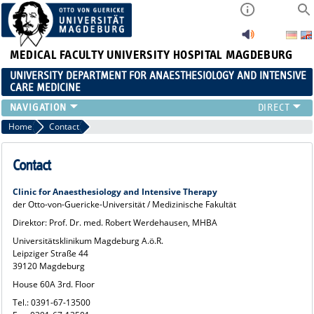
MEDICAL FACULTY
UNIVERSITY HOSPITAL MAGDEBURG
UNIVERSITY DEPARTMENT FOR ANAESTHESIOLOGY AND INTENSIVE
CARE MEDICINE
AREAS AINS
Home
Contact
PATIENT INFORMATION
CLLINIC STAFF
Contact
RESEARCH & TEACHING
Clinic for Anaesthesiology and Intensive Therapy
CONTINUING EDUCATION
der Otto-von-Guericke-Universität / Medizinische Fakultät
CAREER
Direktor: Prof. Dr. med. Robert Werdehausen, MHBA
Universitätsklinikum Magdeburg A.ö.R.
Leipziger Straße 44
39120 Magdeburg
House 60A 3rd. Floor
Tel.: 0391-67-13500