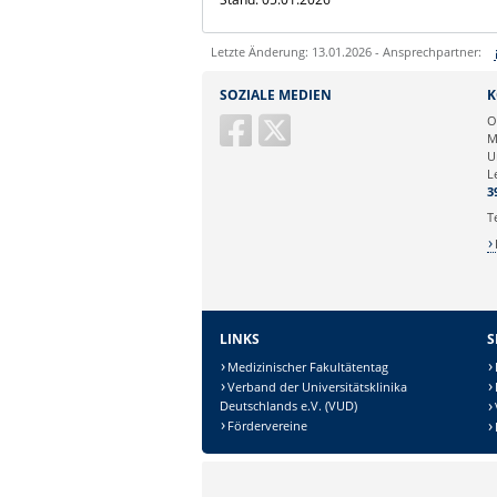
Letzte Änderung: 13.01.2026 - Ansprechpartner:
Sie können eine Nachricht versenden an:
SOZIALE MEDIEN
K
Ihre E-Mailadresse:
O
M
U
Ihr Anliegen:
L
3
T
LINKS
S
Medizinischer Fakultätentag
Verband der Universitätsklinika
Deutschlands e.V. (VUD)
Fördervereine