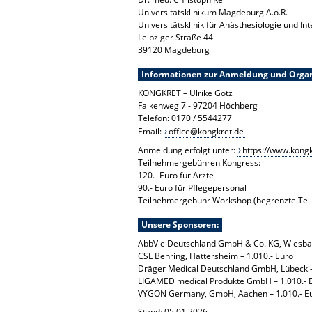
Universitätsklinikum Magdeburg A.ö.R.
Universitätsklinik für Anästhesiologie und In
Leipziger Straße 44
39120 Magdeburg
Informationen zur Anmeldung und Organ
KONGKRET – Ulrike Götz
Falkenweg 7 - 97204 Höchberg
Telefon: 0170 / 5544277
Email:
office@kongkret.de
Anmeldung erfolgt unter:
https://www.kongk
Teilnehmergebühren Kongress:
120.- Euro für Ärzte
90.- Euro für Pflegepersonal
Teilnehmergebühr Workshop (begrenzte Teil
Unsere Sponsoren:
AbbVie Deutschland GmbH & Co. KG, Wiesbad
CSL Behring, Hattersheim – 1.010.- Euro
Dräger Medical Deutschland GmbH, Lübeck –
LIGAMED medical Produkte GmbH – 1.010.- 
VYGON Germany, GmbH, Aachen – 1.010.- E
Stand: 05.01.2026