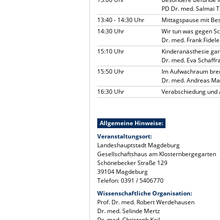
PD Dr. med. Salmai T
13:40 - 14:30 Uhr
Mittagspause mit Bes
14:30 Uhr
Wir tun was gegen S
Dr. med. Frank Fidele
15:10 Uhr
Kinderanästhesie ga
Dr. med. Eva Schaffra
15:50 Uhr
Im Aufwachraum brennt
Dr. med. Andreas Mac
16:30 Uhr
Verabschiedung und
Allgemeine Hinweise:
Veranstaltungsort:
Landeshauptstadt Magdeburg
Gesellschaftshaus am Klosternbergegarten
Schönebecker Straße 129
39104 Magdeburg
Telefon: 0391 / 5406770
Wissenschaftliche Organisation:
Prof. Dr. med. Robert Werdehausen
Dr. med. Selinde Mertz
Dr. med. Christoph Keil