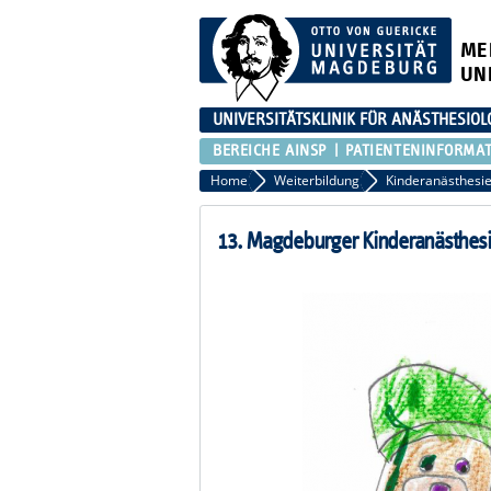
ME
UN
UNIVERSITÄTSKLINIK FÜR ANÄSTHESIOL
BEREICHE AINSP
PATIENTENINFORMA
Home
Weiterbildung
Kinderanästhesi
13. Magdeburger Kinderanästhesi