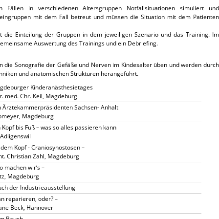
ällen in verschiedenen Altersgruppen Notfallsituationen simuliert und
leingruppen mit dem Fall betreut und müssen die Situation mit dem Patienten
t die Einteilung der Gruppen in dem jeweiligen Szenario und das Training. Im
 gemeinsame Auswertung des Trainings und ein Debriefing.
 die Sonografie der Gefäße und Nerven im Kindesalter üben und werden durch
hniken und anatomischen Strukturen herangeführt.
agdeburger Kinderanästhesietages
r. med. Chr. Keil, Magdeburg
 Ärztekammerpräsidenten Sachsen- Anhalt
Ebmeyer, Magdeburg
 Kopf bis Fuß – was so alles passieren kann
 Adligenswil
 dem Kopf - Craniosynostosen –
nt. Christian Zahl, Magdeburg
o machen wir‘s –
rtz, Magdeburg
ch der Industrieausstellung
n reparieren, oder? –
tiane Beck, Hannover
m Bauch –