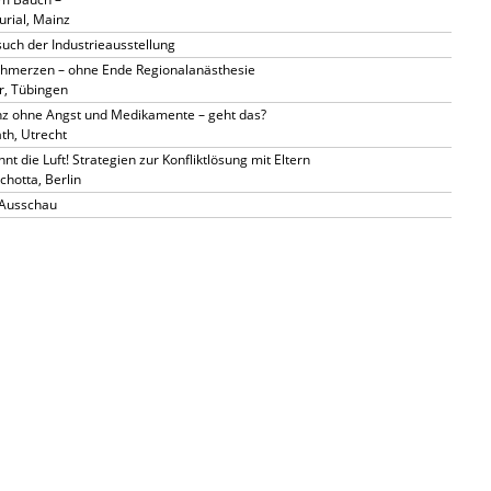
urial, Mainz
uch der Industrieausstellung
chmerzen – ohne Ende Regionalanästhesie
r, Tübingen
nz ohne Angst und Medikamente – geht das?
th, Utrecht
 die Luft! Strategien zur Konfliktlösung mit Eltern
hotta, Berlin
 Ausschau