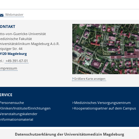
Webmaster
Webmaster
ONTAKT
tto-von-Guericke-Universität
edizinische Fakultät
niversitätsklinikum Magdeburg A.ö.R.
eipziger Str. 44
9120 Magdeburg
el.:
+49-391-67-01
Impressum
Größere Karte anzeigen
ERVICE
Personensuche
Medizinisches Versorgungszentrum
Kliniken/Institute/Einrichtungen
Kooperationspartner auf dem Campus
Veranstaltungskalender
Informationsmaterial
Datenschutzerklärung der Universitätsmedizin Magdeburg