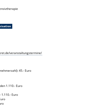
tensivtherapie
isation
ret.de/veranstaltungstermine/
nehmerzahl): 45.- Euro
en 1.110.- Euro
 1.110.- Euro
Euro
uro